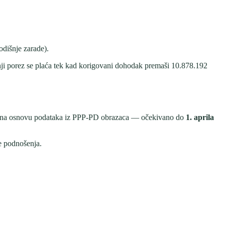
odišnje zarade).
i porez se plaća tek kad korigovani dohodak premaši
10.878.192
vu na osnovu podataka iz PPP-PD obrazaca — očekivano do
1. aprila
e podnošenja.