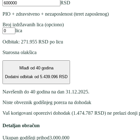
RSD
PIO + zdravstveno + nezaposlenost (teret zaposlenog)
Broj izdržavanih lica (opciono)
lica
Odbitak: 271.955 RSD po licu
Starosna olakšica
Mlađi od 40 godina
Dodatni odbitak od
5.439.096
RSD
Navršenih do 40 godina na dan 31.12.2025.
Niste obveznik godišnjeg poreza na dohodak
Vaš korigovani oporezivi dohodak (
1.474.787
RSD) ne prelazi donji
Detaljan obračun
Ukupan godišnji prihod
3.000.000