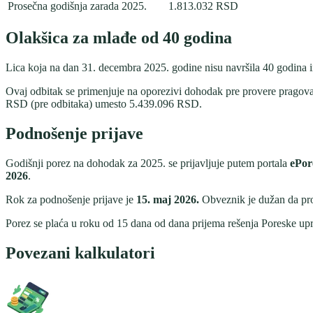
Prosečna godišnja zarada 2025.
1.813.032
RSD
Olakšica za mlađe od 40 godina
Lica koja na dan 31. decembra 2025. godine nisu navršila 40 godina
Ovaj odbitak se primenjuje na oporezivi dohodak pre provere pragova
RSD (pre odbitaka) umesto
5.439.096
RSD.
Podnošenje prijave
Godišnji porez na dohodak za 2025. se prijavljuje putem portala
ePor
2026
.
Rok za podnošenje prijave je
15. maj 2026.
Obveznik je dužan da pro
Porez se plaća u roku od 15 dana od dana prijema rešenja Poreske up
Povezani kalkulatori