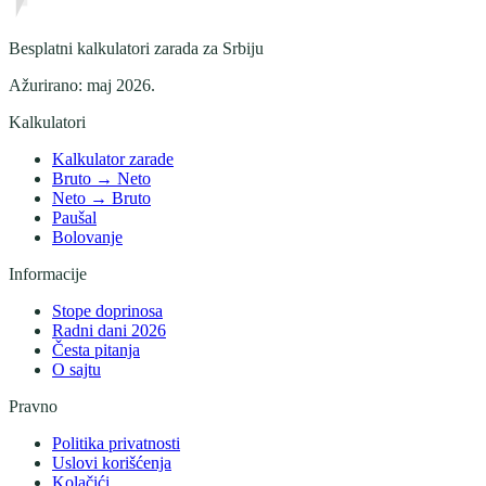
Besplatni kalkulatori zarada za Srbiju
Ažurirano:
maj 2026
.
Kalkulatori
Kalkulator zarade
Bruto → Neto
Neto → Bruto
Paušal
Bolovanje
Informacije
Stope doprinosa
Radni dani 2026
Česta pitanja
O sajtu
Pravno
Politika privatnosti
Uslovi korišćenja
Kolačići