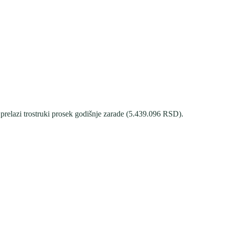
relazi trostruki prosek godišnje zarade (
5.439.096
RSD).