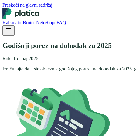
Preskoči na glavni sadržaj
Kalkulator
Bruto–Neto
Stope
FAQ
Godišnji porez na dohodak za 2025
Rok: 15. maj 2026
Izračunajte da li ste obveznik godišnjeg poreza na dohodak za 2025. go