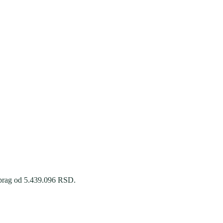
 prag od
5.439.096
RSD.