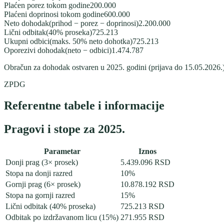
Plaćen porez tokom godine
200.000
Plaćeni doprinosi tokom godine
600.000
Neto dohodak
(
prihod − porez − doprinosi
)
2.200.000
Lični odbitak
(
40% proseka
)
725.213
Ukupni odbici
(
maks. 50% neto dohotka
)
725.213
Oporezivi dohodak
(
neto − odbici
)
1.474.787
Obračun za dohodak ostvaren u 2025. godini (prijava do 15.05.2026.
ZPDG
Referentne tabele i informacije
Pragovi i stope za 2025.
Parametar
Iznos
Donji prag (3× prosek)
5.439.096
RSD
Stopa na donji razred
10
%
Gornji prag (6× prosek)
10.878.192
RSD
Stopa na gornji razred
15
%
Lični odbitak (40% proseka)
725.213
RSD
Odbitak po izdržavanom licu (15%)
271.955
RSD