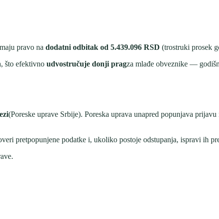
 imaju pravo na
dodatni odbitak od
5.439.096
RSD
(trostruki prosek g
, što efektivno
udvostručuje donji prag
za mlađe obveznike — godišnj
ezi
(Poreske uprave Srbije). Poreska uprava unapred popunjava prija
veri pretpopunjene podatke i, ukoliko postoje odstupanja, ispravi ih pr
rave.