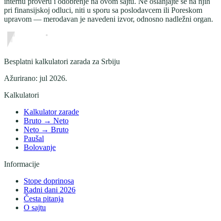
internu proveru i odobrenje na ovom sajtu. Ne oslanjajte se na njih
pri finansijskoj odluci, niti u sporu sa poslodavcem ili Poreskom
upravom — merodavan je navedeni izvor, odnosno nadležni organ.
Besplatni kalkulatori zarada za Srbiju
Ažurirano:
jul 2026
.
Kalkulatori
Kalkulator zarade
Bruto → Neto
Neto → Bruto
Paušal
Bolovanje
Informacije
Stope doprinosa
Radni dani 2026
Česta pitanja
O sajtu