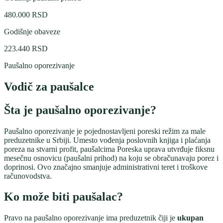
480.000
RSD
Godišnje obaveze
223.440
RSD
Paušalno oporezivanje
Vodič za paušalce
Šta je paušalno oporezivanje?
Paušalno oporezivanje je pojednostavljeni poreski režim za male
preduzetnike u Srbiji. Umesto vođenja poslovnih knjiga i plaćanja
poreza na stvarni profit, paušalcima Poreska uprava utvrđuje fiksnu
mesečnu osnovicu (paušalni prihod) na koju se obračunavaju porez i
doprinosi. Ovo značajno smanjuje administrativni teret i troškove
računovodstva.
Ko može biti paušalac?
Pravo na paušalno oporezivanje ima preduzetnik čiji je
ukupan