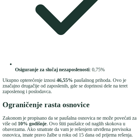
Osiguranje za slučaj nezaposlenosti
: 0,75%
Ukupno opterećenje iznosi
46,55%
paušalnog prihoda. Ovo je
značajno drugačije od zaposlenih, gde se doprinosi dele na teret
zaposlenog i poslodavca.
Ograničenje rasta osnovice
Zakonom je propisano da se paušalna osnovica ne može povećati za
više od
10% godišnje
. Ovo štiti paušalce od naglih skokova u
obavezama. Ako smatrate da vam je rešenjem utvrđena previsoka
osnovica, imate pravo žalbe u roku od 15 dana od prijema rešenja.