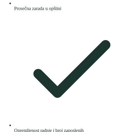
Prosečna zarada u opštini
Opremljenost radnje i broj zaposlenih