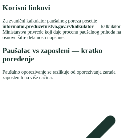
Korisni linkovi
Za zvanični kalkulator paušalnog poreza posetite
informator.preduzetnistvo.gov.rs/kalkulator
— kalkulator
Ministarstva privrede koji daje procenu paušalnog prihoda na
osnovu šifre delatnosti i opštine.
Paušalac vs zaposleni — kratko
poređenje
Paušalno oporezivanje se razlikuje od oporezivanja zarada
zaposlenih na više načina: