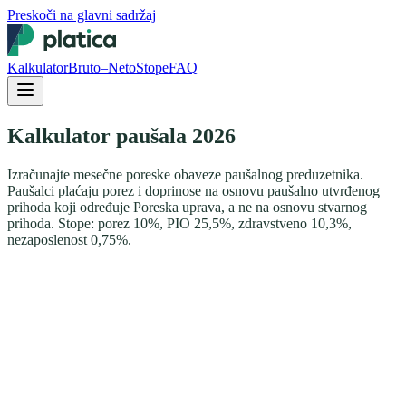
Preskoči na glavni sadržaj
Kalkulator
Bruto–Neto
Stope
FAQ
Kalkulator paušala 2026
Izračunajte mesečne poreske obaveze paušalnog preduzetnika.
Paušalci plaćaju porez i doprinose na osnovu paušalno utvrđenog
prihoda koji određuje Poreska uprava, a ne na osnovu stvarnog
prihoda. Stope: porez 10%, PIO 25,5%, zdravstveno 10,3%,
nezaposlenost 0,75%.