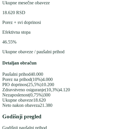
Ukupne mesečne obaveze
18.620
RSD
Porez + svi doprinosi
Efektivna stopa
46.55
%
Ukupne obaveze / paušalni prihod
Detaljan obračun
Paušalni prihod
40.000
Porez na prihod
(
10%
)
4.000
PIO doprinos
(
25,5%
)
10.200
Zdravstveno osiguranje
(
10,3%
)
4.120
Nezaposlenost
(
0,75%
)
300
Ukupne obaveze
18.620
Neto nakon obaveza
21.380
Godišnji pregled
Godišnji paušalni prihod