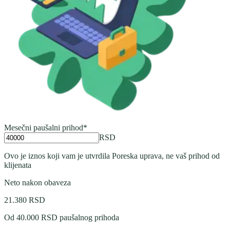
Mesečni paušalni prihod
*
RSD
Ovo je iznos koji vam je utvrdila Poreska uprava, ne vaš prihod od
klijenata
Neto nakon obaveza
21.380
RSD
Od 40.000 RSD paušalnog prihoda