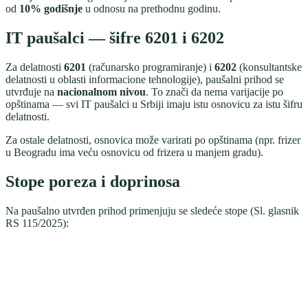
od
10% godišnje
u odnosu na prethodnu godinu.
IT paušalci — šifre 6201 i 6202
Za delatnosti
6201
(računarsko programiranje) i
6202
(konsultantske
delatnosti u oblasti informacione tehnologije), paušalni prihod se
utvrđuje na
nacionalnom nivou
. To znači da nema varijacije po
opštinama — svi IT paušalci u Srbiji imaju istu osnovicu za istu šifru
delatnosti.
Za ostale delatnosti, osnovica može varirati po opštinama (npr. frizer
u Beogradu ima veću osnovicu od frizera u manjem gradu).
Stope poreza i doprinosa
Na paušalno utvrđen prihod primenjuju se sledeće stope (Sl. glasnik
RS 115/2025):